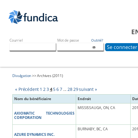
E
Courriel
Mot de passe
Oublié?
Divulgation
>> Archives (2011)
« Précédent
1
2
3
4
5
6
7
...
28
29
suivant »
Nom du bénéficiaire
Endroit
Da
MISSISSAUGA, ON, CA
201
AXIOMATIC TECHNOLOGIES
CORPORATION
BURNABY, BC, CA
201
AZURE DYNAMICS INC.