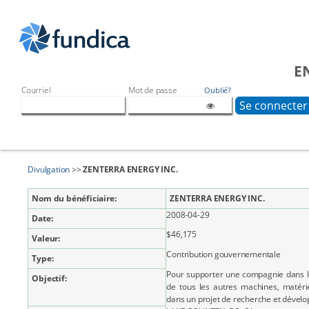
E
Courriel
Mot de passe
Oublié?
Divulgation
>>
ZENTERRA ENERGY INC.
Nom du bénéficiaire:
ZENTERRA ENERGY INC.
2008-04-29
Date:
$46,175
Valeur:
Contribution gouvernementale
Type:
Pour supporter une compagnie dans le
Objectif:
de tous les autres machines, matérie
dans un projet de recherche et dével