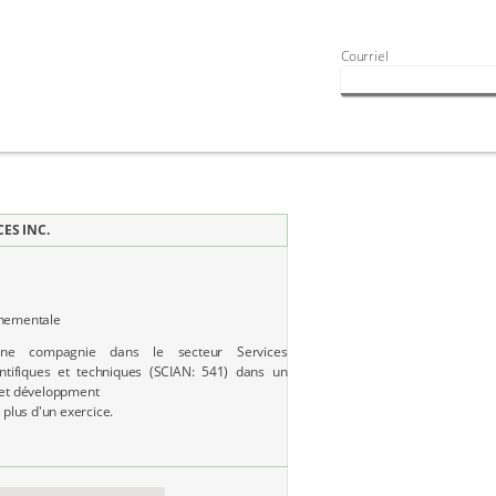
Courriel
CES INC.
rnementale
une compagnie dans le secteur Services
entifiques et techniques (SCIAN: 541) dans un
 et développment
 plus d'un exercice.
A